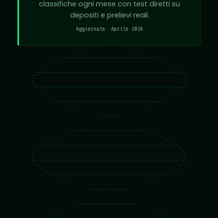
classifiche ogni mese con test diretti su
depositi e prelievi reali.
Aggiornato: Aprile 2026