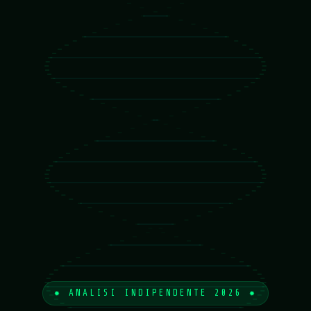
✹ ANALISI INDIPENDENTE 2026 ✹