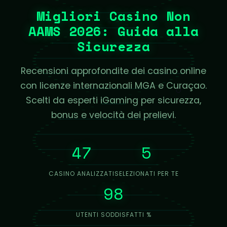
Migliori Casino Non
AAMS 2026: Guida alla
Sicurezza
Recensioni approfondite dei casino online
con licenze internazionali MGA e Curaçao.
Scelti da esperti iGaming per sicurezza,
bonus e velocità dei prelievi.
47
5
CASINO ANALIZZATI
SELEZIONATI PER TE
98
UTENTI SODDISFATTI %