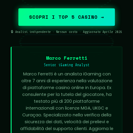
SCOPRI I TOP 5 CASINO →
🔒 Analisi indipendente · Nessun costo · Aggiornato Aprile 2026
Marco Ferretti
Senior iGaming Analyst
Marco Ferretti è un analista iGaming con
oltre 7 anni di esperienza nella valutazione
di piattaforme casino online in Europa. Ex
consulente per la tutela del giocatore, ha
testato più di 200 piattaforme
internazionali con licenze MGA, UKGC e
Curaçao. Specializzato nella verifica della
sicurezza dei dati, velocità dei prelievi e
affidabilità del supporto clienti. Aggiorna le